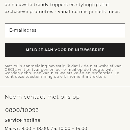
de nieuwste trendy toppers en stylingtips tot
exclusieve promoties - vanaf nu mis je niets meer.
E-mailadres
MELD JE AAN VOOR DE NIEUWSBRIEF
Met mijn aanmelding bevestig ik dat ik de nieuwsbrief van
CECIL wilt ontvangen en per e-mail op de hoogte wilt
worden gehouden van nieuwe artikelen en promoties. Je
kunt deze toestemming op elk moment intrekken.
Neem contact met ons op
0800/10093
Service hotline
Ma.-vr. 8:00 – 18:00, Za. 10:00 – 16:00