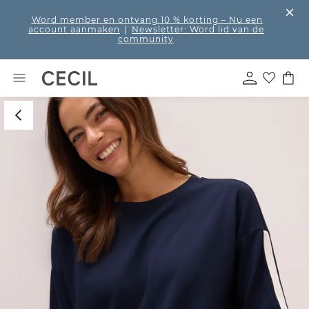
Word member en ontvang 10 % korting
– Nu een
account aanmaken
|
Newsletter: Word lid van de
community