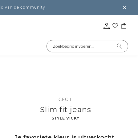
lid van de community
CECIL
Slim fit jeans
-
STYLE VICKY
Je favoriete kleur is uitverkocht.