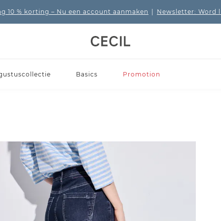
 10 % korting
– Nu een account aanmaken
|
Newsletter: Word 
gustuscollectie
Basics
Promotion