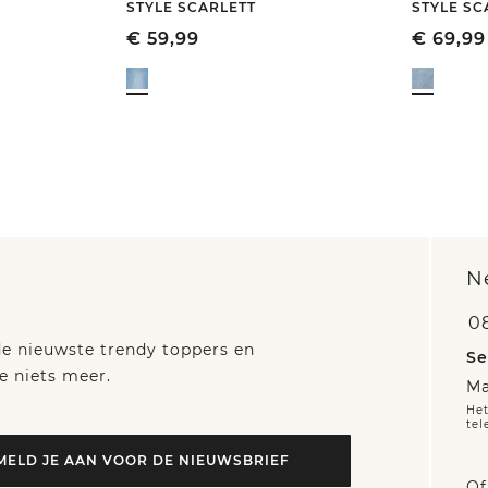
STYLE SCARLETT
STYLE SC
€
59,99
€
69,99
N
0
 de nieuwste trendy toppers en
Se
e niets meer.
Ma
Het
tel
MELD JE AAN VOOR DE NIEUWSBRIEF
Of