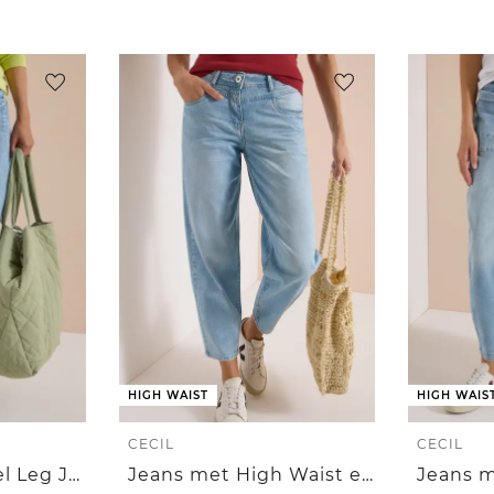
HIGH WAIST
HIGH WAIS
CECIL
CECIL
High Waist Barrel Leg Jeans in Loose Fit
Jeans met High Waist en wijd uitlopende pijpen in een Loose Fit-pasvorm