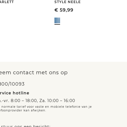
ARLETT
STYLE NEELE
€
59,99
eem contact met ons op
800/10093
rvice hotline
.-vr. 8:00 – 18:00, Za. 10:00 – 16:00
 normale tarief voor vaste en mobiele telefonie van je
efoonprovider kan afwijken.
 stuur ons een bericht: