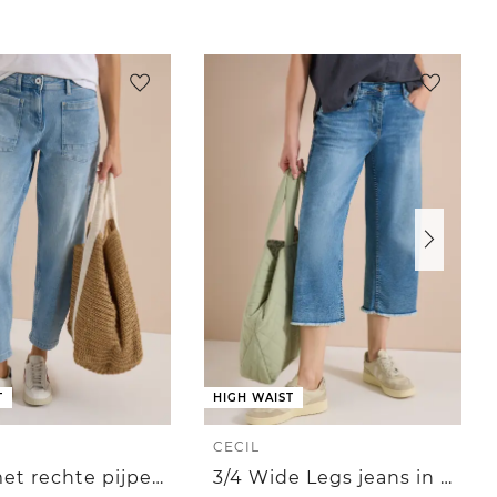
T
HIGH WAIST
CECIL
Jeans met rechte pijpen en opgezette zakken
3/4 Wide Legs jeans in Loose Fit