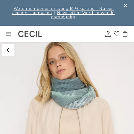
Word member en ontvang 10 % korting
– Nu een
account aanmaken
|
Newsletter: Word lid van de
community