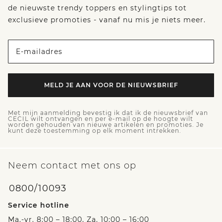
de nieuwste trendy toppers en stylingtips tot
exclusieve promoties - vanaf nu mis je niets meer.
E-mailadres
MELD JE AAN VOOR DE NIEUWSBRIEF
Met mijn aanmelding bevestig ik dat ik de nieuwsbrief van
CECIL wilt ontvangen en per e-mail op de hoogte wilt
worden gehouden van nieuwe artikelen en promoties. Je
kunt deze toestemming op elk moment intrekken.
Neem contact met ons op
0800/10093
Service hotline
Ma.-vr. 8:00 – 18:00, Za. 10:00 – 16:00