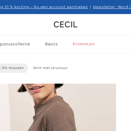
 10 % korting
– Nu een account aanmaken
|
Newsletter: Word 
gustuscollectie
Basics
Promotion
et 3/4-mouwen
Shirt met structuur