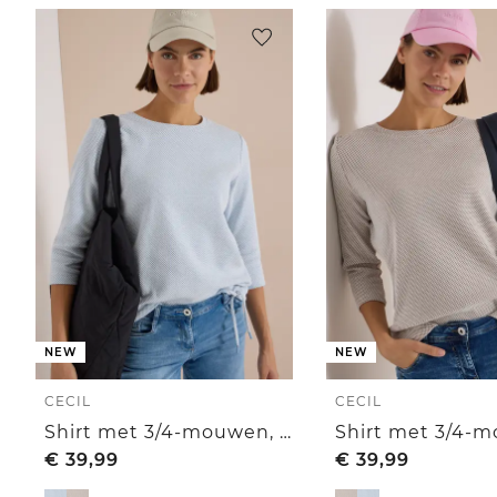
NEW
NEW
CECIL
CECIL
Shirt met 3/4-mouwen, ronde hals en structuur
€
39,99
€
39,99