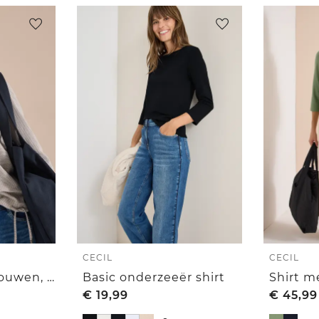
CECIL
CECIL
Shirt met 3/4-mouwen, ronde hals en structuur
Basic onderzeeër shirt
€
19,99
€
45,99