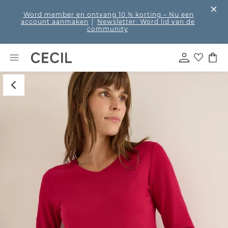
Word member en ontvang 10 % korting
– Nu een
account aanmaken
|
Newsletter: Word lid van de
community