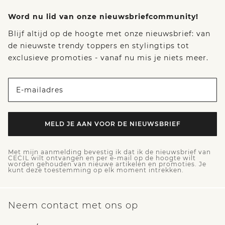
Word nu lid van onze nieuwsbriefcommunity!
Blijf altijd op de hoogte met onze nieuwsbrief: van
de nieuwste trendy toppers en stylingtips tot
exclusieve promoties - vanaf nu mis je niets meer.
E-mailadres
MELD JE AAN VOOR DE NIEUWSBRIEF
Met mijn aanmelding bevestig ik dat ik de nieuwsbrief van
CECIL wilt ontvangen en per e-mail op de hoogte wilt
worden gehouden van nieuwe artikelen en promoties. Je
kunt deze toestemming op elk moment intrekken.
Neem contact met ons op