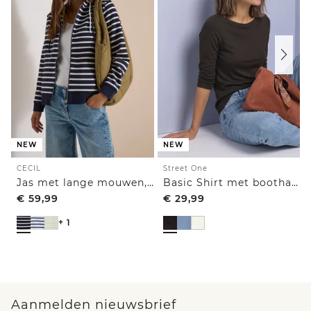
NEW
NEW
CECIL
Street One
Jas met lange mouwen, capuchon en structuur
Basic Shirt met boothals
€
59,99
€
29,99
+ 1
Aanmelden nieuwsbrief