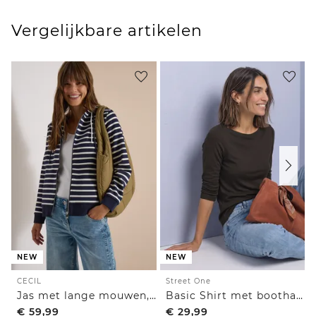
Vergelijkbare artikelen
NEW
NEW
CECIL
Street One
Jas met lange mouwen, capuchon en structuur
Basic Shirt met boothals
€
59,99
€
29,99