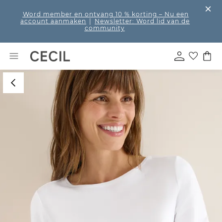
Word member en ontvang 10 % korting
– Nu een
account aanmaken
|
Newsletter: Word lid van de
community