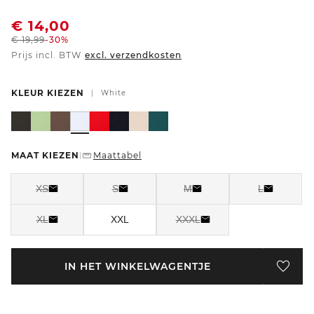
€
14,00
€
19,99
-30%
Prijs incl. BTW
excl. verzendkosten
KLEUR KIEZEN
|
White
MAAT KIEZEN
Maattabel
|
XS
S
M
L
XL
XXL
XXXL
IN HET WINKELWAGENTJE