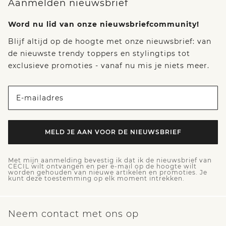
Aanmelden nieuwsbrief
Word nu lid van onze nieuwsbriefcommunity!
Blijf altijd op de hoogte met onze nieuwsbrief: van
de nieuwste trendy toppers en stylingtips tot
exclusieve promoties - vanaf nu mis je niets meer.
E-mailadres
MELD JE AAN VOOR DE NIEUWSBRIEF
Met mijn aanmelding bevestig ik dat ik de nieuwsbrief van
CECIL wilt ontvangen en per e-mail op de hoogte wilt
worden gehouden van nieuwe artikelen en promoties. Je
kunt deze toestemming op elk moment intrekken.
Neem contact met ons op