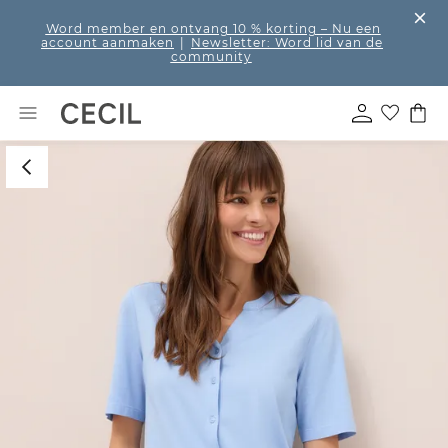
Word member en ontvang 10 % korting
– Nu een
account aanmaken
|
Newsletter: Word lid van de
community