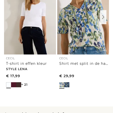
CECIL
CECIL
T-shirt in effen kleur
Shirt met split in de hals en print
STYLE LENA
€
17,99
€
29,99
+ 21