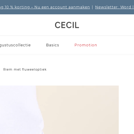
 10 % korting
– Nu een account aanmaken
|
Newsletter: Word 
gustuscollectie
Basics
Promotion
Riem met fluweeloptiek