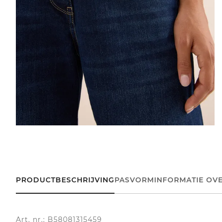
PRODUCTBESCHRIJVING
PASVORM
INFORMATIE OVE
Art. nr.: B58081315459