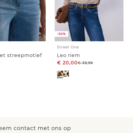
-50%
Street One
et streepmotief
Leo riem
€
20,00
€
39,99
eem contact met ons op