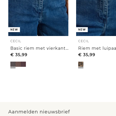
NEW
NEW
CECIL
CECIL
Basic riem met vierkante gesp
Riem met luipaa
€
35,99
€
35,99
Aanmelden nieuwsbrief