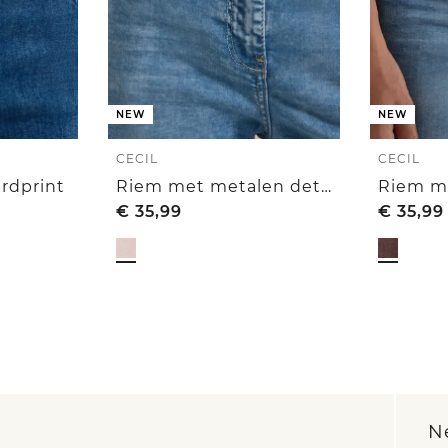
NEW
NEW
CECIL
CECIL
rdprint
Riem met metalen details
Riem m
€
35,99
€
35,99
N