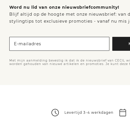
Word nu lid van onze nieuwsbriefcommunity!
Blijf altijd op de hoogte met onze nieuwsbrief: van
stylingtips tot exclusieve promoties - vanaf nu mis j
E-mailadres
Met mijn aanmelding bevestig ik dat ik de nieuwsbrief van CECIL wi
worden gehouden van nieuwe artikelen en promoties. Je kunt deze
Levertijd 3-4 werkdagen