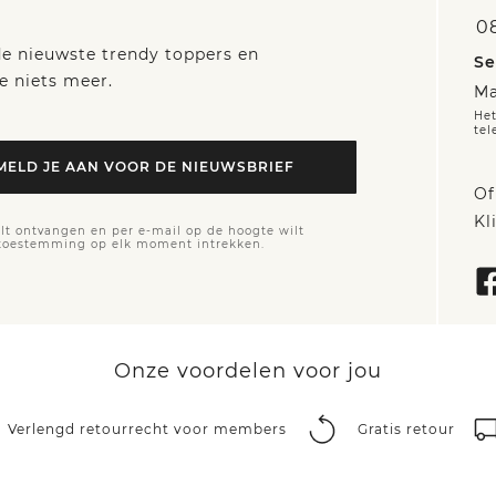
0
 de nieuwste trendy toppers en
Se
e niets meer.
Ma
Het
tel
MELD JE AAN VOOR DE NIEUWSBRIEF
Of
Kl
lt ontvangen en per e-mail op de hoogte wilt
 toestemming op elk moment intrekken.
Onze voordelen voor jou
Verlengd retourrecht voor members
Gratis retour