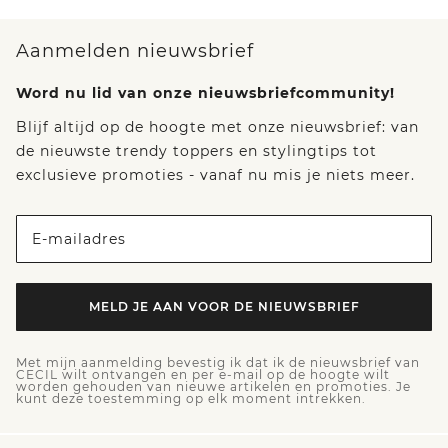
Aanmelden nieuwsbrief
Word nu lid van onze nieuwsbriefcommunity!
Blijf altijd op de hoogte met onze nieuwsbrief: van
de nieuwste trendy toppers en stylingtips tot
exclusieve promoties - vanaf nu mis je niets meer.
E-mailadres
MELD JE AAN VOOR DE NIEUWSBRIEF
Met mijn aanmelding bevestig ik dat ik de nieuwsbrief van
CECIL wilt ontvangen en per e-mail op de hoogte wilt
worden gehouden van nieuwe artikelen en promoties. Je
kunt deze toestemming op elk moment intrekken.