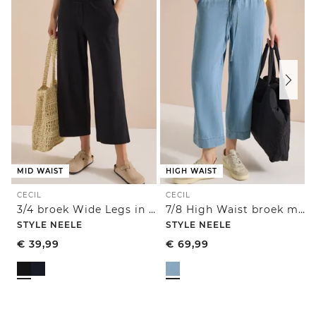
MID WAIST
HIGH WAIST
CECIL
CECIL
3/4 broek Wide Legs in casual pasvorm
7/8 High Waist broek met wijde pijpen in een gewassen look
STYLE NEELE
STYLE NEELE
€
39,99
€
69,99