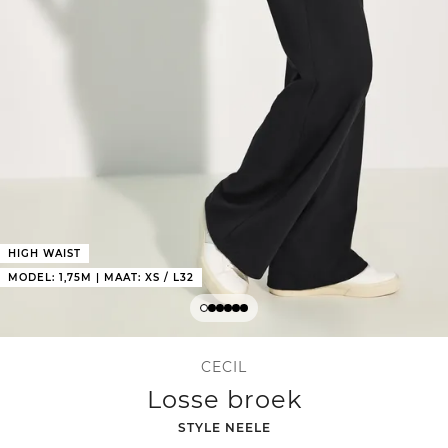
HIGH WAIST
MODEL: 1,75M | MAAT: XS / L32
CECIL
Losse broek
-
STYLE NEELE