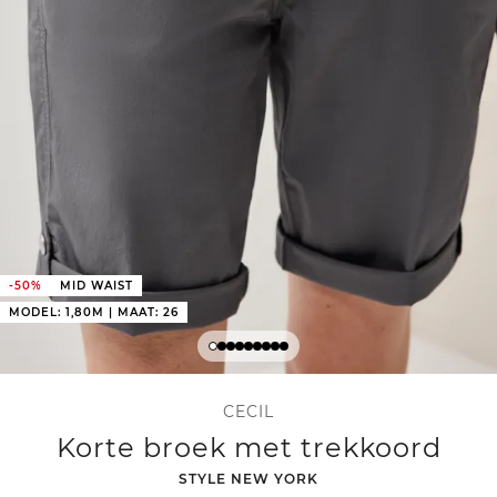
-50%
MID WAIST
MODEL: 1,80M | MAAT: 26
CECIL
Korte broek met trekkoord
-
STYLE NEW YORK