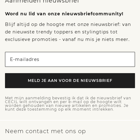
Aanmelden nieuwsbrief
Word nu lid van onze nieuwsbriefcommunity!
Blijf altijd op de hoogte met onze nieuwsbrief: van
de nieuwste trendy toppers en stylingtips tot
exclusieve promoties - vanaf nu mis je niets meer.
E-mailadres
MELD JE AAN VOOR DE NIEUWSBRIEF
Met mijn aanmelding bevestig ik dat ik de nieuwsbrief van
CECIL wilt ontvangen en per e-mail op de hoogte wilt
worden gehouden van nieuwe artikelen en promoties. Je
kunt deze toestemming op elk moment intrekken.
Neem contact met ons op