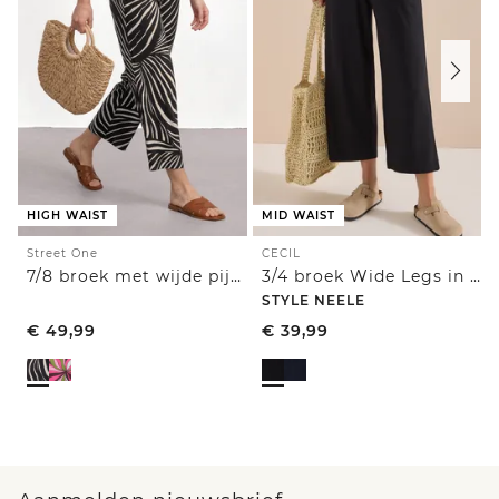
HIGH WAIST
MID WAIST
Street One
CECIL
7/8 broek met wijde pijpen in Loose Fit
3/4 broek Wide Legs in casual pasvorm
STYLE NEELE
€
49,99
€
39,99