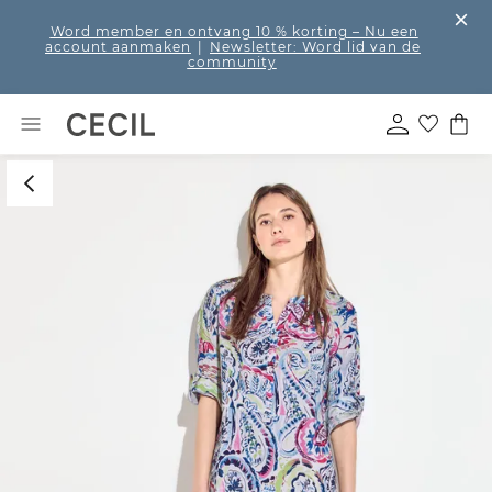
Word member en ontvang 10 % korting
– Nu een
account aanmaken
|
Newsletter: Word lid van de
community