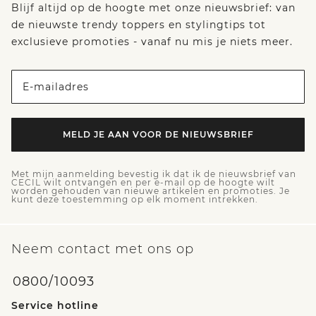
Blijf altijd op de hoogte met onze nieuwsbrief: van
de nieuwste trendy toppers en stylingtips tot
exclusieve promoties - vanaf nu mis je niets meer.
E-mailadres
MELD JE AAN VOOR DE NIEUWSBRIEF
Met mijn aanmelding bevestig ik dat ik de nieuwsbrief van
CECIL wilt ontvangen en per e-mail op de hoogte wilt
worden gehouden van nieuwe artikelen en promoties. Je
kunt deze toestemming op elk moment intrekken.
Neem contact met ons op
0800/10093
Service hotline