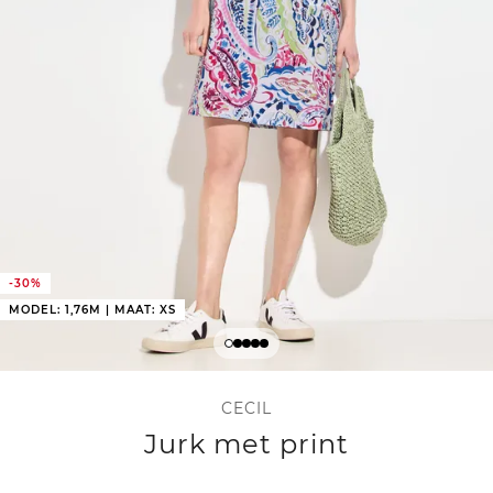
-30%
MODEL: 1,76M | MAAT: XS
CECIL
Jurk met print