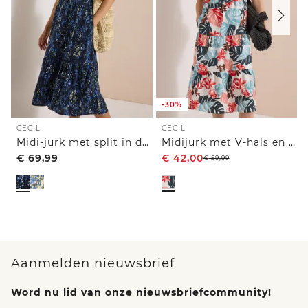
-30%
CECIL
CECIL
Midi-jurk met split in de hals en print
Midijurk met V-hals en print
€
69,99
€
42,00
€
59,99
Aanmelden nieuwsbrief
Word nu lid van onze nieuwsbriefcommunity!