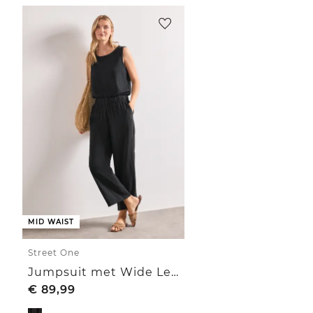
MID WAIST
Street One
Jumpsuit met Wide Leg pijpen in een mix van texturen
€
89,99