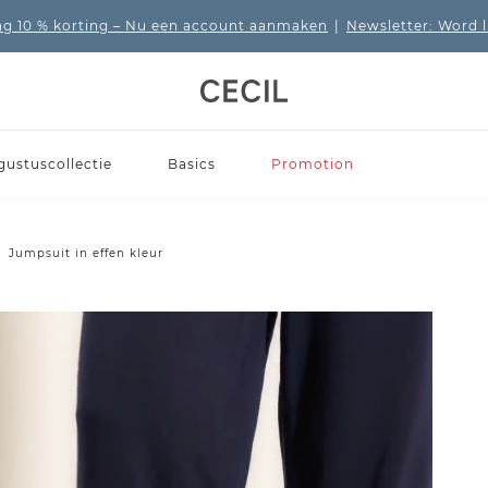
 10 % korting
– Nu een account aanmaken
|
Newsletter: Word 
gustuscollectie
Basics
Promotion
Jumpsuit in effen kleur