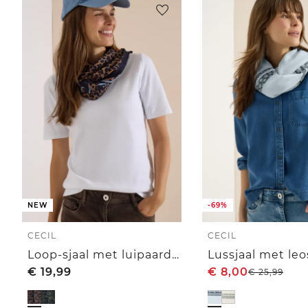
NEW
-69%
CECIL
CECIL
Loop-sjaal met luipaardprint
Lussjaal met le
€
19,99
€
8,00
€
25,99