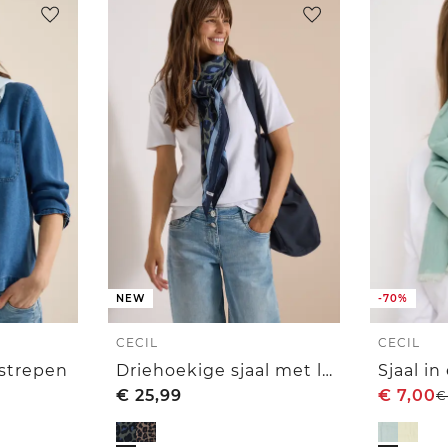
NEW
-70%
CECIL
CECIL
ostrepen
Driehoekige sjaal met luipaardprint
Sjaal in
€
25,99
€
7,00
€