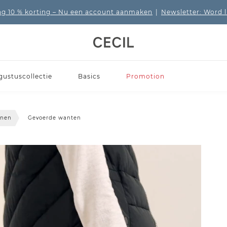
 10 % korting
– Nu een account aanmaken
|
Newsletter: Word 
gustuscollectie
Basics
Promotion
enen
Gevoerde wanten