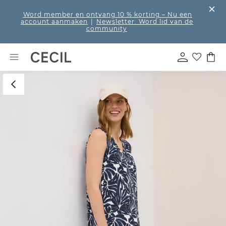
Word member en ontvang 10 % korting
– Nu een
account aanmaken
|
Newsletter: Word lid van de
community