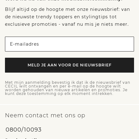
Blijf altijd op de hoogte met onze nieuwsbrief: van
de nieuwste trendy toppers en stylingtips tot
exclusieve promoties - vanaf nu mis je niets meer.
E-mailadres
MELD JE AAN VOOR DE NIEUWSBRIEF
Met mijn aanmelding bevestig ik dat ik de nieuwsbrief van
CECIL wilt ontvangen en per e-mail op de hoogte wilt
worden gehouden van nieuwe artikelen en promoties. Je
kunt deze toestemming op elk moment intrekken.
Neem contact met ons op
0800/10093