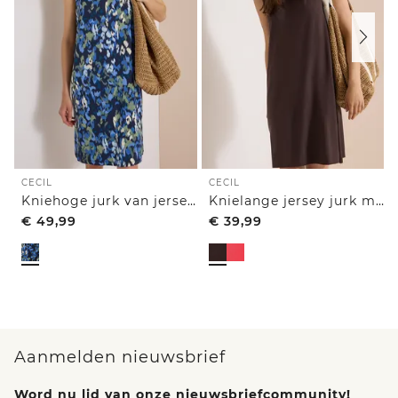
CECIL
CECIL
Kniehoge jurk van jersey met print
Knielange jersey jurk met V-hals
€
49,99
€
39,99
Aanmelden nieuwsbrief
Word nu lid van onze nieuwsbriefcommunity!