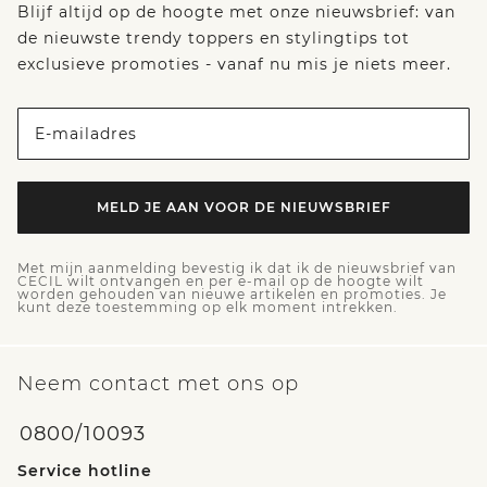
Blijf altijd op de hoogte met onze nieuwsbrief: van
de nieuwste trendy toppers en stylingtips tot
exclusieve promoties - vanaf nu mis je niets meer.
E-mailadres
MELD JE AAN VOOR DE NIEUWSBRIEF
Met mijn aanmelding bevestig ik dat ik de nieuwsbrief van
CECIL wilt ontvangen en per e-mail op de hoogte wilt
worden gehouden van nieuwe artikelen en promoties. Je
kunt deze toestemming op elk moment intrekken.
Neem contact met ons op
0800/10093
Service hotline