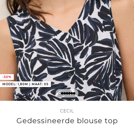
-50%
MODEL: 1,80M | MAAT: XS
CECIL
Gedessineerde blouse top