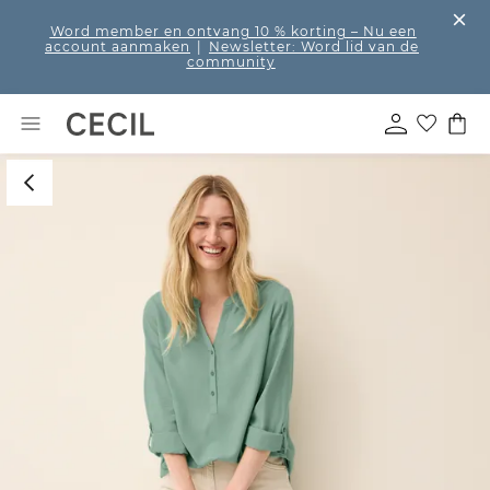
Word member en ontvang 10 % korting
– Nu een
account aanmaken
|
Newsletter: Word lid van de
community