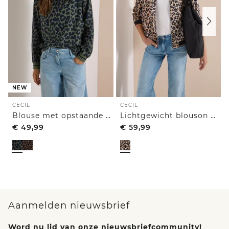
NEW
CECIL
CECIL
Blouse met opstaande kraag en ritssluiting
Lichtgewicht blouson met rits en leoprint
€
49,99
€
59,99
Aanmelden nieuwsbrief
Word nu lid van onze nieuwsbriefcommunity!