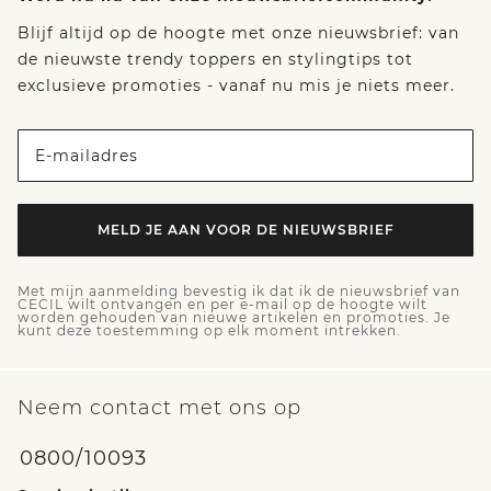
Blijf altijd op de hoogte met onze nieuwsbrief: van
de nieuwste trendy toppers en stylingtips tot
exclusieve promoties - vanaf nu mis je niets meer.
E-mailadres
MELD JE AAN VOOR DE NIEUWSBRIEF
Met mijn aanmelding bevestig ik dat ik de nieuwsbrief van
CECIL wilt ontvangen en per e-mail op de hoogte wilt
worden gehouden van nieuwe artikelen en promoties. Je
kunt deze toestemming op elk moment intrekken.
Neem contact met ons op
0800/10093