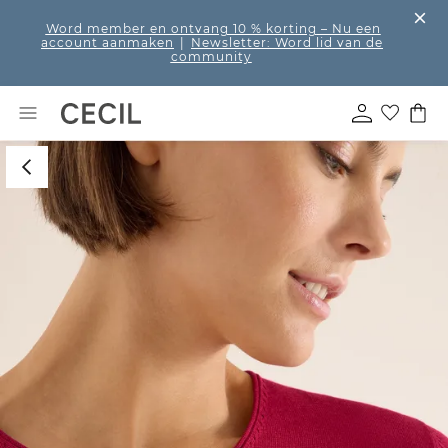
Word member en ontvang 10 % korting
– Nu een
account aanmaken
|
Newsletter: Word lid van de
community