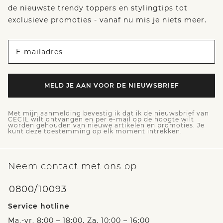
de nieuwste trendy toppers en stylingtips tot
exclusieve promoties - vanaf nu mis je niets meer.
E-mailadres
MELD JE AAN VOOR DE NIEUWSBRIEF
Met mijn aanmelding bevestig ik dat ik de nieuwsbrief van
CECIL wilt ontvangen en per e-mail op de hoogte wilt
worden gehouden van nieuwe artikelen en promoties. Je
kunt deze toestemming op elk moment intrekken.
Neem contact met ons op
0800/10093
Service hotline
Ma.-vr. 8:00 – 18:00, Za. 10:00 – 16:00