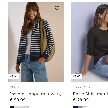
NEW
NEW
CECIL
Street One
Jas met lange mouwen, capuchon en structuur
Basic Shirt met
€
59,99
€
29,99