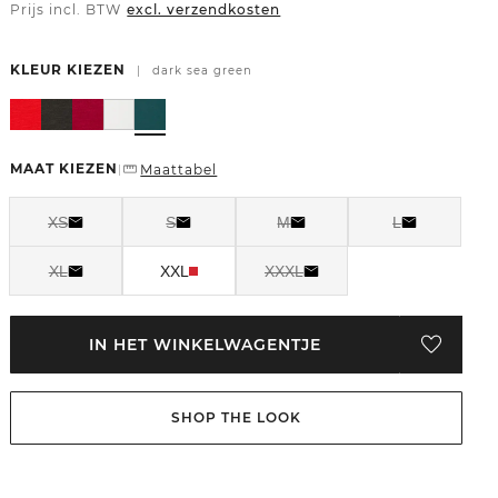
Prijs incl. BTW
excl. verzendkosten
KLEUR KIEZEN
|
dark sea green
MAAT KIEZEN
Maattabel
|
XS
S
M
L
XL
XXL
XXXL
IN HET WINKELWAGENTJE
SHOP THE LOOK