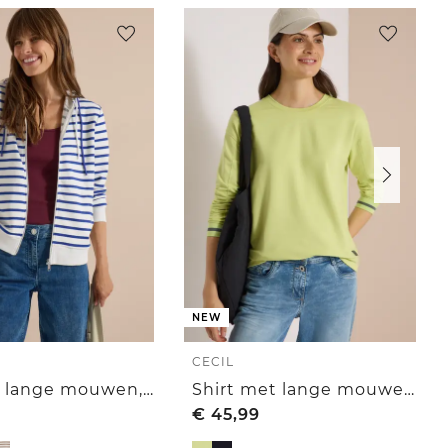
NEW
CECIL
Jas met lange mouwen, capuchon en structuur
Shirt met lange mouwen, ronde hals en streepjesmotief
€
45,99