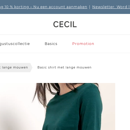
 10 % korting
– Nu een account aanmaken
|
Newsletter: Word 
gustuscollectie
Basics
Promotion
et lange mouwen
Basic shirt met lange mouwen