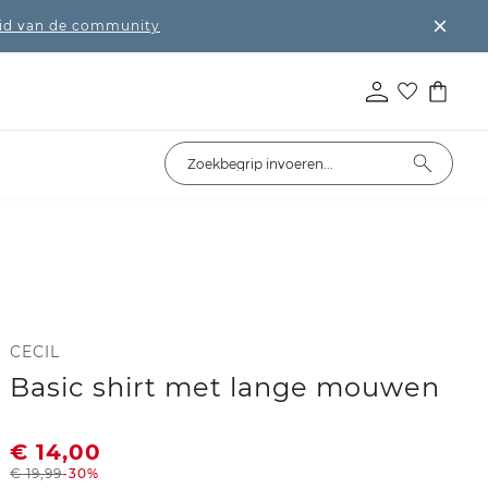
lid van de community
CECIL
Basic shirt met lange mouwen
€
14,00
€
19,99
-30%