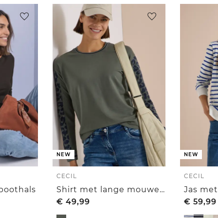
NEW
NEW
CECIL
CECIL
 boothals
Shirt met lange mouwen, ronde hals en luipaardprintdetails
€
49,99
€
59,99