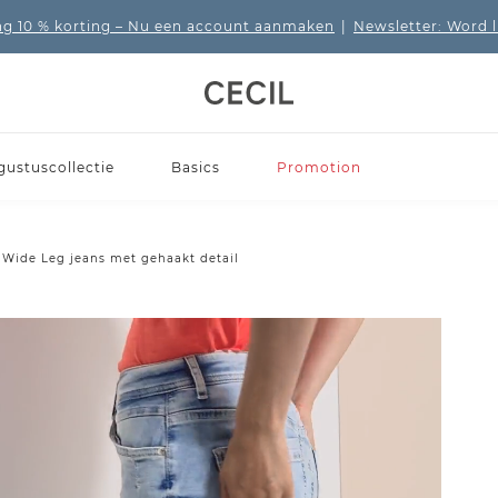
 10 % korting
– Nu een account aanmaken
|
Newsletter: Word 
gustuscollectie
Basics
Promotion
 Wide Leg jeans met gehaakt detail