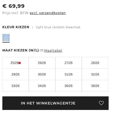
€
69,99
Prijs incl. BTW
excl. verzendkosten
KLEUR KIEZEN
|
light blue random bleached
MAAT KIEZEN
(W/L)
Maattabel
|
25/26
26/26
27/26
28/26
29/26
30/26
31/26
32/26
33/26
34/26
36/26
38/26
IN HET WINKELWAGENTJE