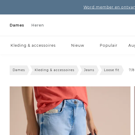
Word member en ontvang
Dames
Heren
Kleding & accessoires
Nieuw
Populair
Au
Dames
Kleding & accessoires
Jeans
Loose fit
7/8