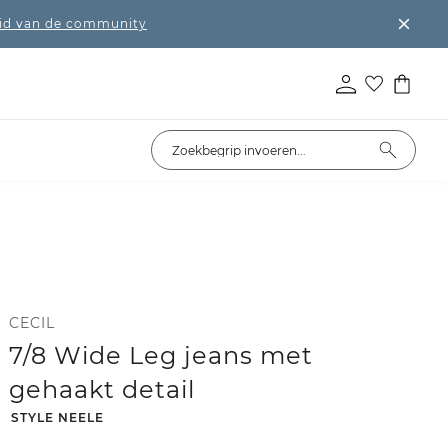
lid van de community
CECIL
7/8 Wide Leg jeans met
gehaakt detail
-
STYLE NEELE