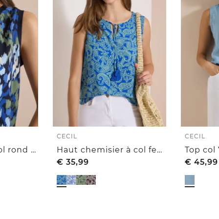
CECIL
CECIL
Haut-blouse à col rond et imprimé
Haut chemisier à col fendu et imprimé
Top col
€
35,99
€
45,99