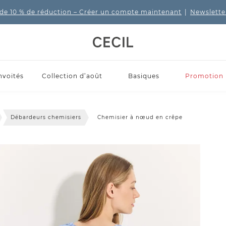
de 10 % de réduction
– Créer un compte maintenant
|
Newslette
nvoités
Collection d’août
Basiques
Promotion
Débardeurs chemisiers
Chemisier à nœud en crêpe