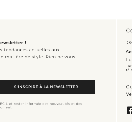
C
0
ewsletter !
es tendances actuelles aux
Se
n matière de style. Rien ne vous
Lu
Tar
tél
Ou
S'INSCRIRE À LA NEWSLETTER
Ve
CECIL et rester informée des nouveautés et des
moment.