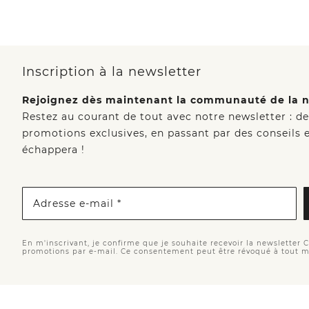
Inscription à la newsletter
Rejoignez dès maintenant la communauté de la n
Restez au courant de tout avec notre newsletter : d
promotions exclusives, en passant par des conseils e
échappera !
Adresse e-mail *
En m'inscrivant, je confirme que je souhaite recevoir la newsletter 
promotions par e-mail. Ce consentement peut être révoqué à tout 