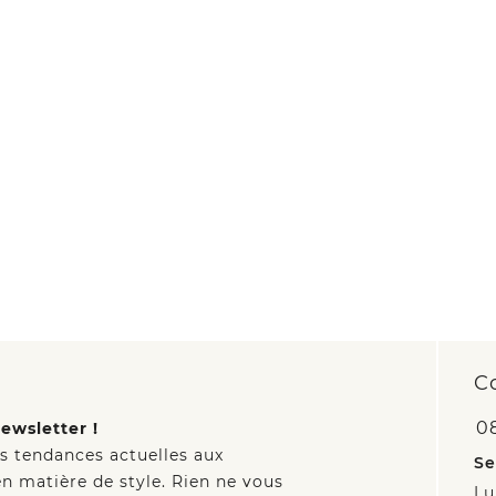
C
0
ewsletter !
es tendances actuelles aux
Se
n matière de style. Rien ne vous
Lu