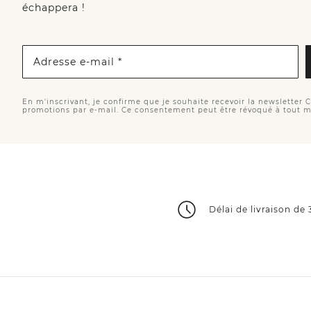
échappera !
Adresse e-mail *
En m'inscrivant, je confirme que je souhaite recevoir la newsletter 
promotions par e-mail. Ce consentement peut être révoqué à tout 
Délai de livraison de 