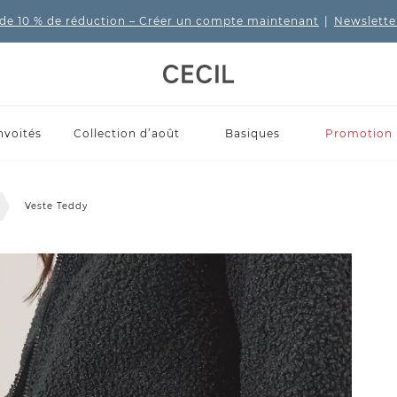
de 10 % de réduction
– Créer un compte maintenant
|
Newslette
nvoités
Collection d’août
Basiques
Promotion
Veste Teddy