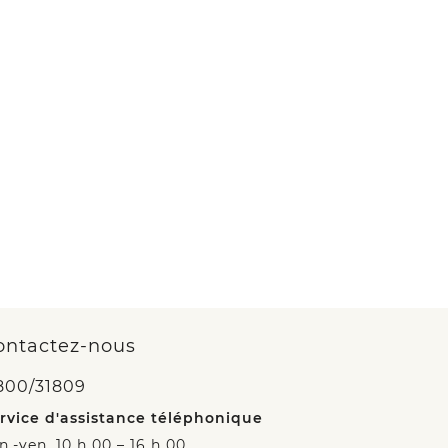
ontactez-nous
800/31809
rvice d'assistance téléphonique
n.-ven. 10 h 00 – 16 h 00