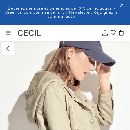
Devenez membre et bénéficiez de 10 % de réduction
–
Créer un compte maintenant
|
Newsletter: Rejoignez la
communauté