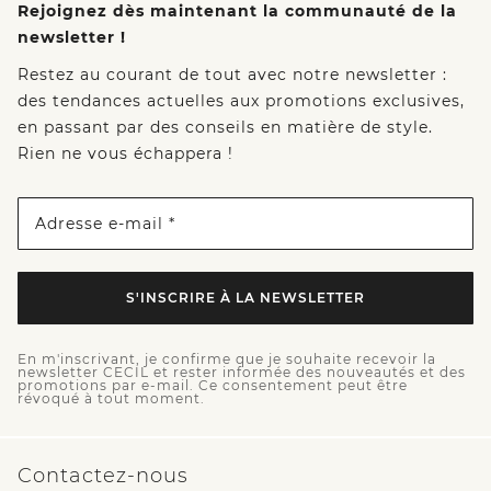
Rejoignez dès maintenant la communauté de la
newsletter !
Restez au courant de tout avec notre newsletter :
des tendances actuelles aux promotions exclusives,
en passant par des conseils en matière de style.
Rien ne vous échappera !
Adresse e-mail *
S'INSCRIRE À LA NEWSLETTER
En m'inscrivant, je confirme que je souhaite recevoir la
newsletter CECIL et rester informée des nouveautés et des
promotions par e-mail. Ce consentement peut être
révoqué à tout moment.
Contactez-nous