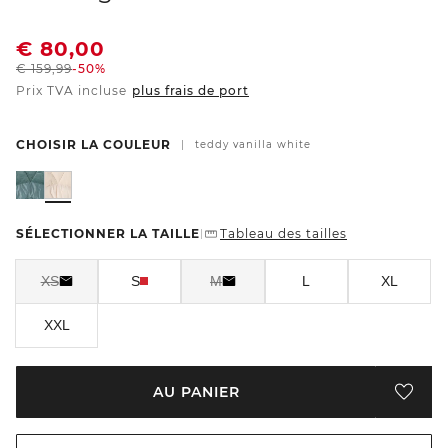
€
80,00
€
159,99
-50%
Prix TVA incluse
plus frais de port
CHOISIR LA COULEUR
|
teddy vanilla white
SÉLECTIONNER LA TAILLE
Tableau des tailles
|
XS
S
M
L
XL
XXL
AU PANIER