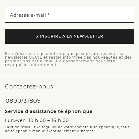
Adresse e-mail *
S'INSCRIRE À LA NEWSLETTER
En m'inscrivant, je confirme que je souhaite recevoir la
newsletter CECIL et rester informée des nouveautés et des
promotions par e-mail. Ce consentement peut être
révoqué à tout moment.
Contactez-nous
0800/31809
Service d'assistance téléphonique
Lun.-ven. 10 h 00 – 16 h 00
Tarif de réseau fixe régulier de votre opérateur téléphonique, tarif
de téléphonie mobile éventuellement différent.