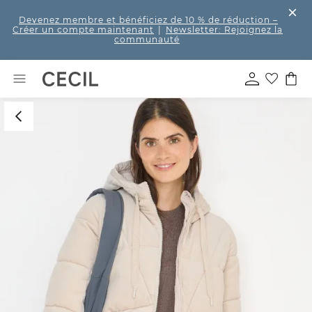
Devenez membre et bénéficiez de 10 % de réduction
–
Créer un compte maintenant
|
Newsletter: Rejoignez la
communauté