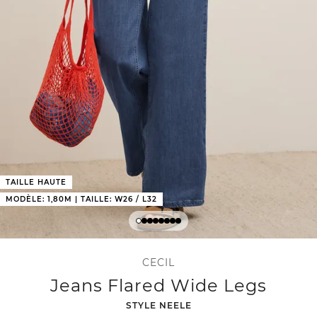
TAILLE HAUTE
MODÈLE: 1,80M | TAILLE: W26 / L32
CECIL
Jeans Flared Wide Legs
-
STYLE NEELE