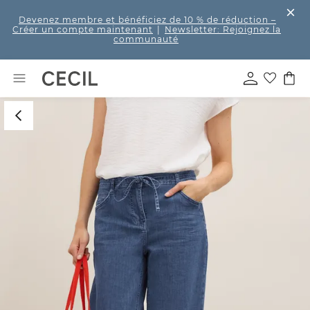
Devenez membre et bénéficiez de 10 % de réduction
–
Créer un compte maintenant
|
Newsletter: Rejoignez la
communauté