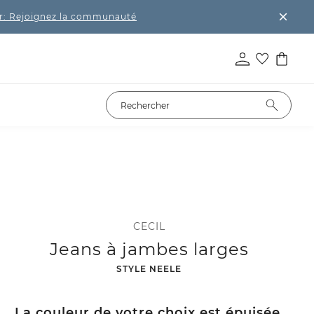
r: Rejoignez la communauté
CECIL
Jeans à jambes larges
-
STYLE NEELE
La couleur de votre choix est épuisée.