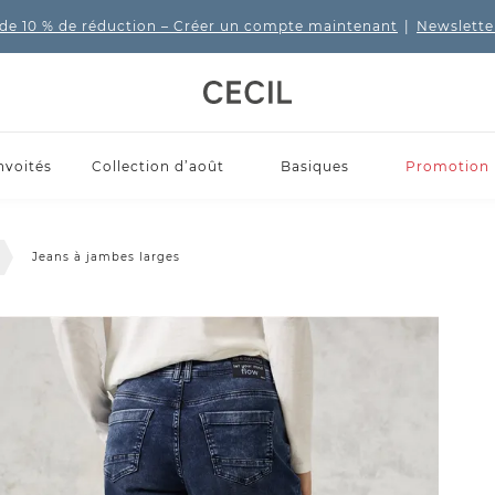
de 10 % de réduction
– Créer un compte maintenant
|
Newslette
nvoités
Collection d’août
Basiques
Promotion
Jeans à jambes larges