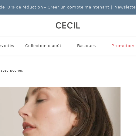
de 10 % de réduction
– Créer un compte maintenant
|
Newslette
nvoités
Collection d’août
Basiques
Promotion
 avec poches