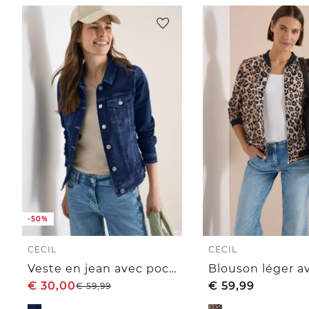
-50%
CECIL
CECIL
Veste en jean avec poches poitrine et boutons
€
30,00
€
59,99
€
59,99