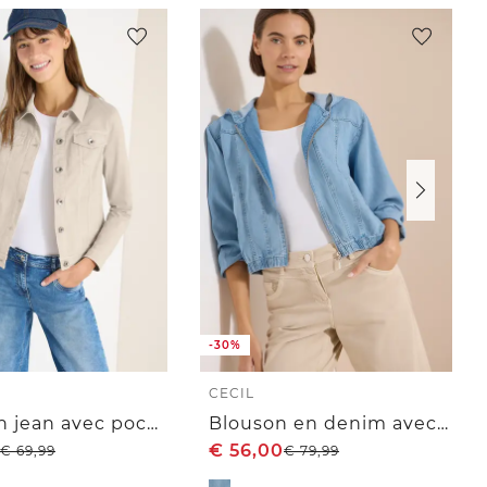
-30%
CECIL
Veste en jean avec poches poitrine et boutons
Blouson en denim avec fermeture zip
€
56,00
€
69,99
€
79,99