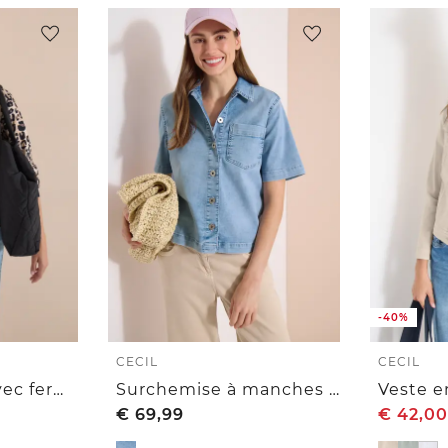
-40%
CECIL
CECIL
Blouson léger avec fermeture zip et imprimé léopard
Surchemise à manches courtes avec patte de boutonnage
€
69,99
€
42,00