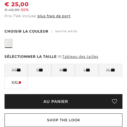
€
25,00
€
49,99
-50%
Prix TVA incluse
plus frais de port
CHOISIR LA COULEUR
|
vanilla white
SÉLECTIONNER LA TAILLE
Tableau des tailles
|
XS
S
M
L
XL
XXL
AU PANIER
SHOP THE LOOK