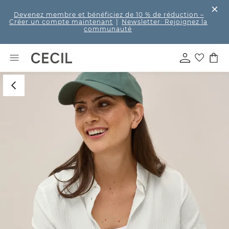
Devenez membre et bénéficiez de 10 % de réduction
–
Créer un compte maintenant
|
Newsletter: Rejoignez la
communauté