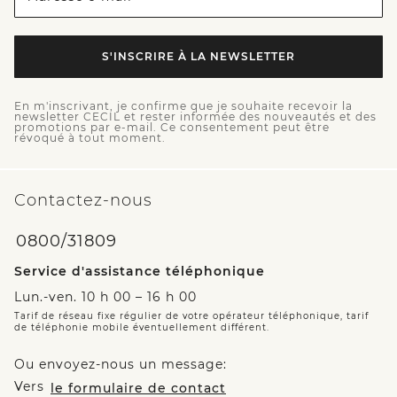
S'INSCRIRE À LA NEWSLETTER
En m'inscrivant, je confirme que je souhaite recevoir la
newsletter CECIL et rester informée des nouveautés et des
promotions par e-mail. Ce consentement peut être
révoqué à tout moment.
Contactez-nous
0800/31809
Service d'assistance téléphonique
Lun.-ven. 10 h 00 – 16 h 00
Tarif de réseau fixe régulier de votre opérateur téléphonique, tarif
de téléphonie mobile éventuellement différent.
Ou envoyez-nous un message:
Vers
le formulaire de contact