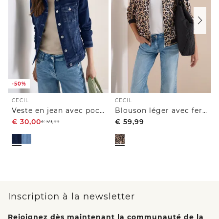
-50%
CECIL
CECIL
Veste en jean avec poches poitrine et boutons
Blouson léger avec fermeture zip et imprimé léopard
€
30,00
€
59,99
€
59,99
Inscription à la newsletter
Rejoignez dès maintenant la communauté de la