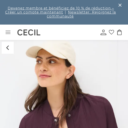
Devenez membre et bénéficiez de 10 % de réduction
–
Créer un compte maintenant
|
Newsletter: Rejoignez la
communauté