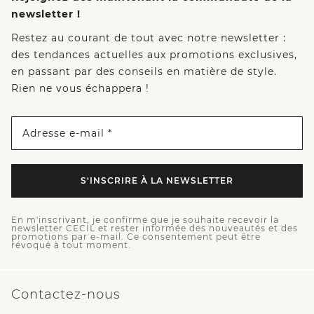
newsletter !
Restez au courant de tout avec notre newsletter :
des tendances actuelles aux promotions exclusives,
en passant par des conseils en matière de style.
Rien ne vous échappera !
Adresse e-mail *
S'INSCRIRE À LA NEWSLETTER
En m'inscrivant, je confirme que je souhaite recevoir la
newsletter CECIL et rester informée des nouveautés et des
promotions par e-mail. Ce consentement peut être
révoqué à tout moment.
Contactez-nous