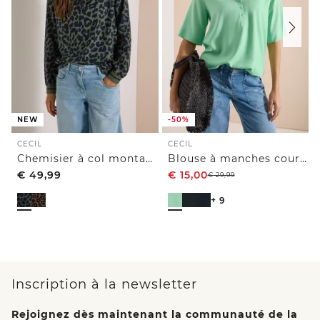
NEW
-50%
CECIL
CECIL
Chemisier à col montant zippé
Blouse à manches courtes avec col fendu
€
49,99
€
15,00
€
29,99
+ 9
Inscription à la newsletter
Rejoignez dès maintenant la communauté de la