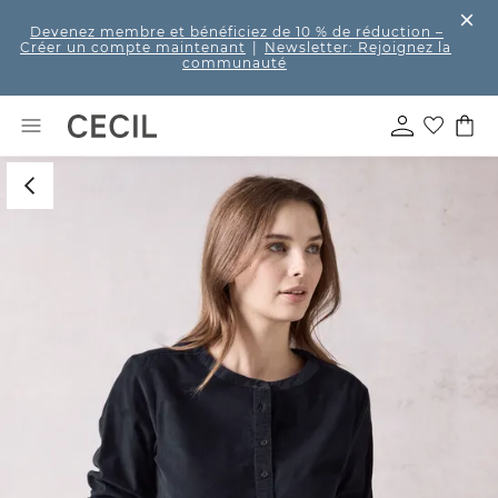
Devenez membre et bénéficiez de 10 % de réduction
–
Créer un compte maintenant
|
Newsletter: Rejoignez la
communauté