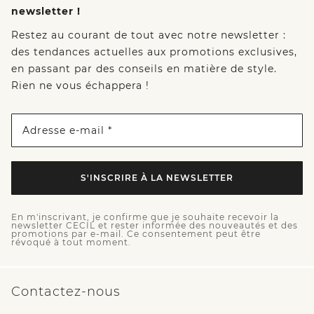
newsletter !
Restez au courant de tout avec notre newsletter :
des tendances actuelles aux promotions exclusives,
en passant par des conseils en matière de style.
Rien ne vous échappera !
Adresse e-mail *
S'INSCRIRE À LA NEWSLETTER
En m'inscrivant, je confirme que je souhaite recevoir la
newsletter CECIL et rester informée des nouveautés et des
promotions par e-mail. Ce consentement peut être
révoqué à tout moment.
Contactez-nous