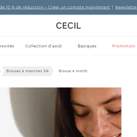
de 10 % de réduction
– Créer un compte maintenant
|
Newslette
nvoités
Collection d’août
Basiques
Promotion
Blouses à manches 3/4
Blouse à motifs