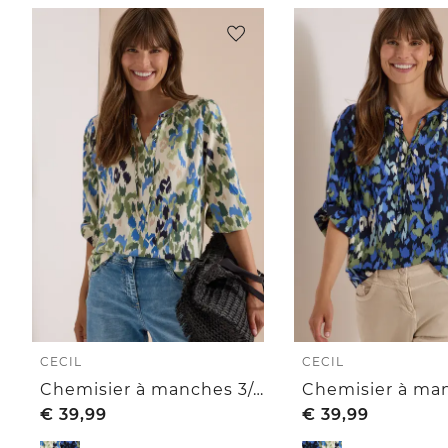
CECIL
CECIL
Chemisier à manches 3/4 avec revers et imprimé
€
39,99
€
39,99