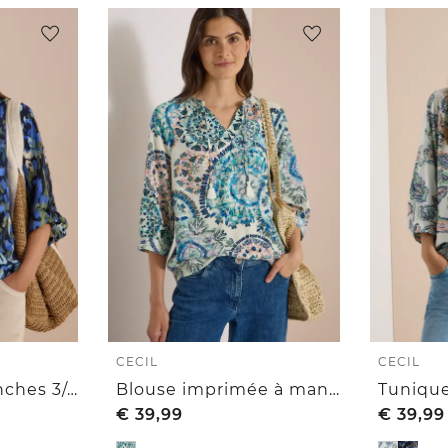
CECIL
CECIL
Chemisier à manches 3/4, ourlets retroussés et imprimé
Blouse imprimée à manches 3/4, à col fendu
€
39,99
€
39,99