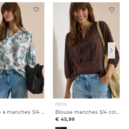
CECIL
Tunique à manches 3/4 avec col fendu et imprimé
Blouse manches 3/4 col fendu en matière structurée
€
45,99