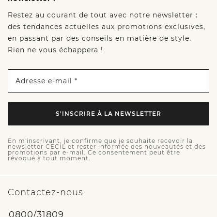
Restez au courant de tout avec notre newsletter :
des tendances actuelles aux promotions exclusives,
en passant par des conseils en matière de style.
Rien ne vous échappera !
Adresse e-mail *
S'INSCRIRE À LA NEWSLETTER
En m'inscrivant, je confirme que je souhaite recevoir la
newsletter CECIL et rester informée des nouveautés et des
promotions par e-mail. Ce consentement peut être
révoqué à tout moment.
Contactez-nous
0800/31809