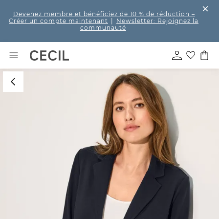
Devenez membre et bénéficiez de 10 % de réduction
–
Créer un compte maintenant
|
Newsletter: Rejoignez la
communauté